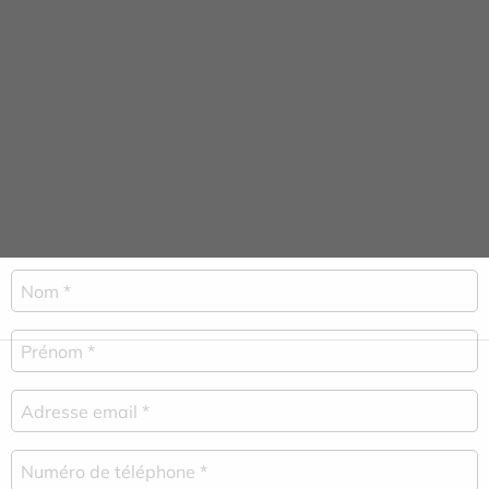
équipe médicale pour vous accompagner.
Une pré-inscription peut être
faite à l’aide de ce formulaire:
Les champs obligatoires sont indiqués par une étoile.