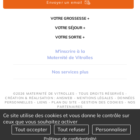
Envoyer un email
VOTRE GROSSESSE
VOTRE SÉJOUR
VOTRE SORTIE
M'inscrire à la
Maternité de Vitrolles
Nos services plus
©2026 MATERNITÉ DE VITROLLES - TOUS DROITS RÉSERVÉS -
CRÉATION & RÉALISATION : ANSWEB -
MENTIONS LÉGALES
-
DONNÉES
PERSONNELLES
-
LIENS
-
PLAN DU SITE
-
GESTION DES COOKIES
-
NOS
PARTENAIRES
Ce site utilise des cookies et vous donne le contrôle sur
ceux que vous souhaitez activer
Tout accepter
Tout refuser
Personnaliser
Politique de confidentialité