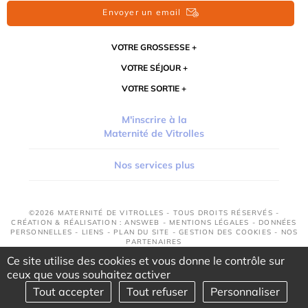
Envoyer un email
VOTRE GROSSESSE
VOTRE SÉJOUR
VOTRE SORTIE
M'inscrire à la
Maternité de Vitrolles
Nos services plus
©2026 MATERNITÉ DE VITROLLES - TOUS DROITS RÉSERVÉS -
CRÉATION & RÉALISATION : ANSWEB -
MENTIONS LÉGALES
-
DONNÉES
PERSONNELLES
-
LIENS
-
PLAN DU SITE
-
GESTION DES COOKIES
-
NOS
PARTENAIRES
Ce site utilise des cookies et vous donne le contrôle sur
ceux que vous souhaitez activer
Tout accepter
Tout refuser
Personnaliser