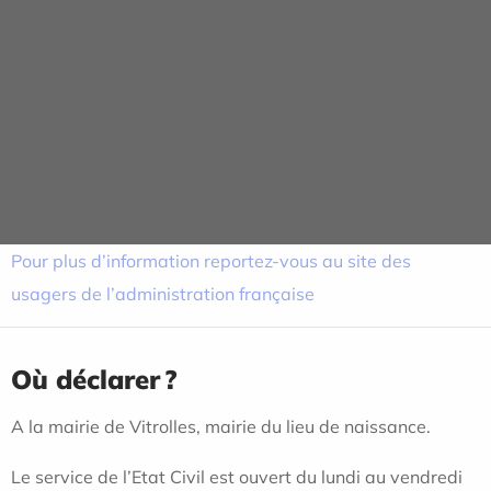
La carte d’identité du déclarant
Qui peut/doit déclarer ?
Dans le cas général : le père ou à défaut les médecins,
sages-femmes, officier de santé ou tout autre personne
ayant assisté à l'accouchement (article 56 du code civil).
Pour plus d’information reportez-vous au site des
usagers de l’administration française
Où déclarer ?
A la mairie de Vitrolles, mairie du lieu de naissance.
Le service de l’Etat Civil est ouvert du lundi au vendredi